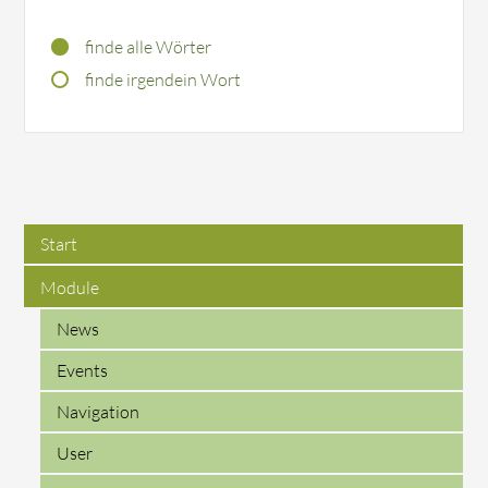
Optionen
finde alle Wörter
finde irgendein Wort
Start
Module
News
Events
Navigation
User