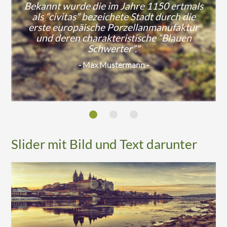
Bekannt wurde die im Jahre 1150 ertmals
Bekannt wurde die im Jahre 1150 ertmals
Meißner Weihnacht, in und um Meißen
als “civitas” bezeichete Stadt durch die
als “civitas” bezeichete Stadt durch die
runden einen erlebnisreichen und
erste europäische Porzellanmanufaktur
erste europäische Porzellanmanufaktur
kulturellen Besuch in der Wein- und
und deren charakteristische “Blauen
und deren charakteristische “Blauen
Porzellanstadt ab."
Schwerter”."
Schwerter”."
- Max Mustermann -
- Max Mustermann -
- Max Mustermann -
Slider mit Bild und Text darunter