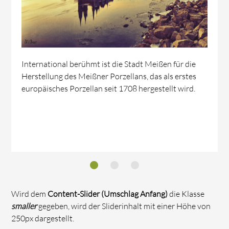
Eine Urkunde aus dem Jahr 1161 berichtet, daß sich
in Meißen am Osthang des Meisatales gegenüber der
Burg, ein schon gut im Ertrag stehender Weinberg
befunden hat.
Wird dem
Content-Slider (Umschlag Anfang)
die Klasse
smaller
gegeben, wird der Sliderinhalt mit einer Höhe von
250px dargestellt.