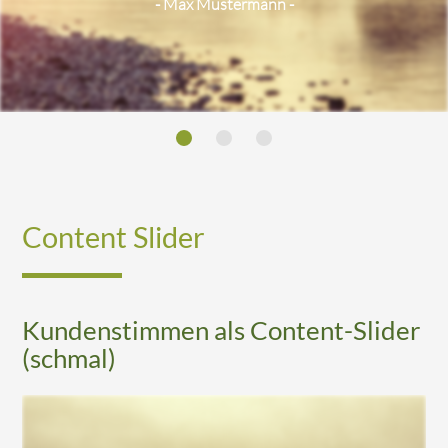
- Max Mustermann -
- Max Mustermann -
Content Slider
Kundenstimmen als Content-Slider
(schmal)