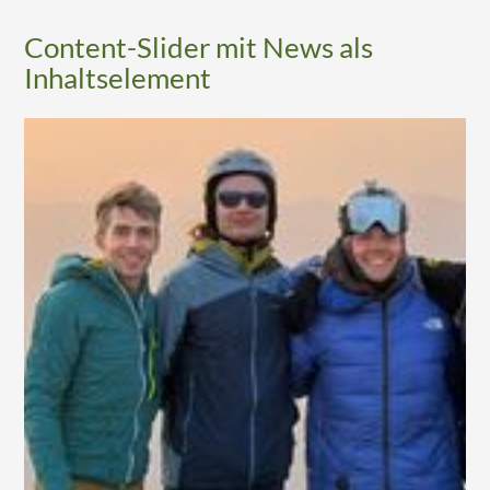
Content-Slider mit News als
Inhaltselement
16.01.2025 19:57
02.01.2025 20:34