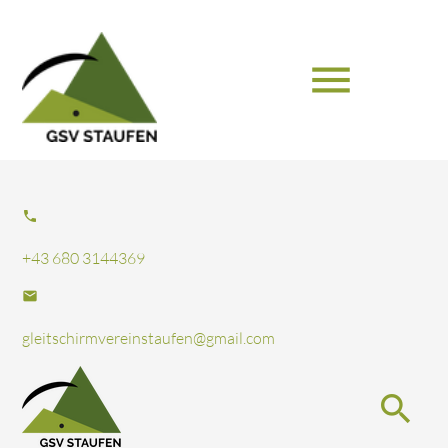
menu
Suchbegriffe
SUCHEN
phone
+43 680 3144369
email
gleitschirmvereinstaufen@gmail.com
search